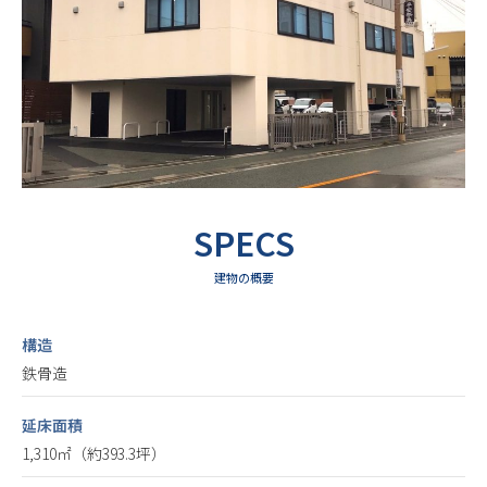
SPECS
建物の概要
構造
鉄骨造
延床面積
1,310㎡（約393.3坪）